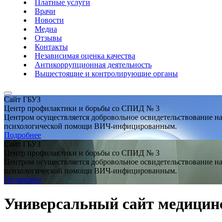
Платные услуги
Врачи
Новости
Медиа
Отзывы
Контакты
Независимая оценка качества
Антикоррупционная деятельность
Вышестоящие и контролирующие органы
Сайт ГБУЗ
Центр профилактики и борьбы со СПИД № 3
Центром осуществляется добровольное освидетельствование 
психологической помощи ВИЧ-инфицированным.
Подробнее
Сайт ГБУЗ
Центр профилактики и борьбы со СПИД № 3
Центром осуществляется добровольное освидетельствование 
психологической помощи ВИЧ-инфицированным.
Подробнее
Универсальный сайт медицин